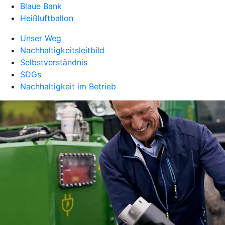
Blaue Bank
Heißluftballon
Unser Weg
Nachhaltigkeitsleitbild
Selbstverständnis
SDGs
Nachhaltigkeit im Betrieb