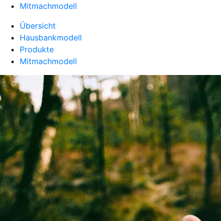
Mitmachmodell
Übersicht
Hausbankmodell
Produkte
Mitmachmodell