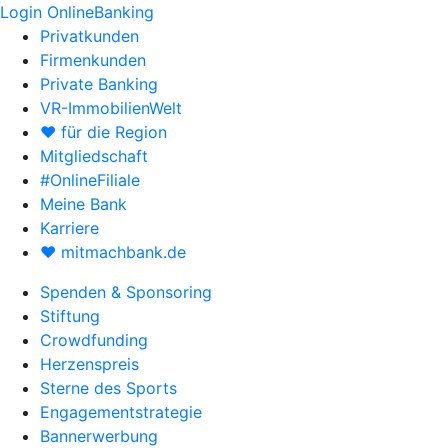
Login OnlineBanking
Privatkunden
Firmenkunden
Private Banking
VR-ImmobilienWelt
♥ für die Region
Mitgliedschaft
#OnlineFiliale
Meine Bank
Karriere
♥ mitmachbank.de
Spenden & Sponsoring
Stiftung
Crowdfunding
Herzenspreis
Sterne des Sports
Engagementstrategie
Bannerwerbung