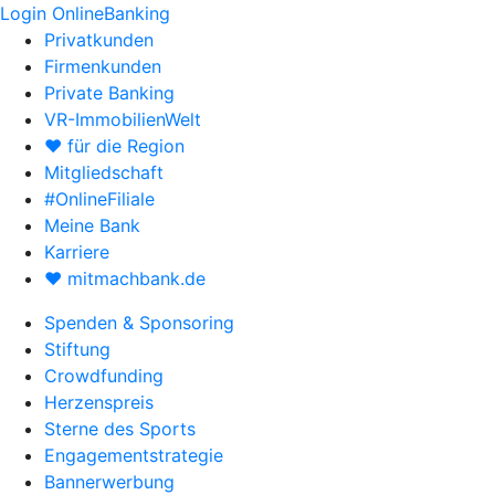
Login OnlineBanking
Privatkunden
Firmenkunden
Private Banking
VR-ImmobilienWelt
♥ für die Region
Mitgliedschaft
#OnlineFiliale
Meine Bank
Karriere
♥ mitmachbank.de
Spenden & Sponsoring
Stiftung
Crowdfunding
Herzenspreis
Sterne des Sports
Engagementstrategie
Bannerwerbung