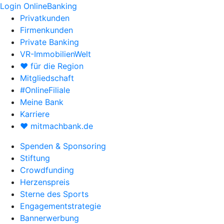
Login OnlineBanking
Privatkunden
Firmenkunden
Private Banking
VR-ImmobilienWelt
♥ für die Region
Mitgliedschaft
#OnlineFiliale
Meine Bank
Karriere
♥ mitmachbank.de
Spenden & Sponsoring
Stiftung
Crowdfunding
Herzenspreis
Sterne des Sports
Engagementstrategie
Bannerwerbung