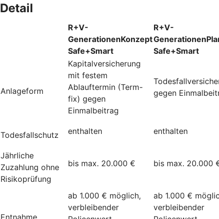
Detail
R+V-
R+V-
GenerationenKonzept
GenerationenPla
Safe+Smart
Safe+Smart
Kapitalversicherung
mit festem
Todesfallversich
Ablauftermin (Term-
Anlageform
gegen Einmalbeit
fix) gegen
Einmalbeitrag
enthalten
enthalten
Todesfallschutz
Jährliche
bis max. 20.000 €
bis max. 20.000 
Zuzahlung ohne
Risikoprüfung
ab 1.000 € möglich,
ab 1.000 € möglic
verbleibender
verbleibender
Entnahme
Policenwert
Policenwert