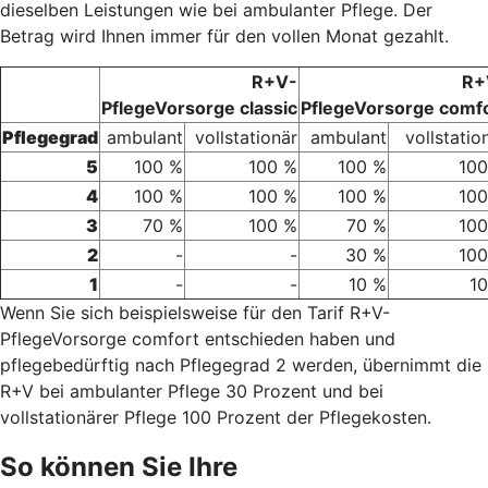
dieselben Leistungen wie bei ambulanter Pflege. Der
Betrag wird Ihnen immer für den vollen Monat gezahlt.
R+V-
R+
PflegeVorsorge classic
PflegeVorsorge comf
Pflegegrad
ambulant
vollstationär
ambulant
vollstatio
5
100 %
100 %
100 %
100
4
100 %
100 %
100 %
100
3
70 %
100 %
70 %
100
2
-
-
30 %
100
1
-
-
10 %
1
Wenn Sie sich beispielsweise für den Tarif R+V-
PflegeVorsorge comfort entschieden haben und
pflegebedürftig nach Pflegegrad 2 werden, übernimmt die
R+V bei ambulanter Pflege 30 Prozent und bei
vollstationärer Pflege 100 Prozent der Pflegekosten.
So können Sie Ihre