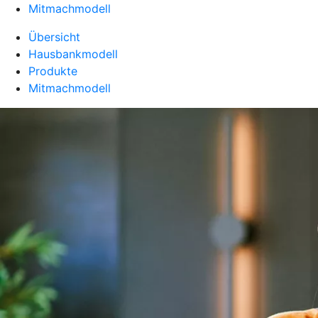
Mitmachmodell
Übersicht
Hausbankmodell
Produkte
Mitmachmodell