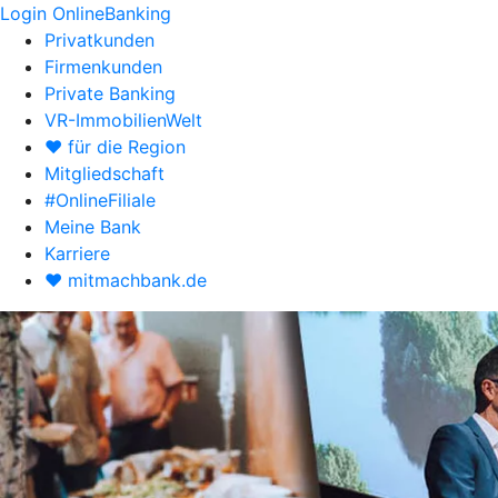
Login OnlineBanking
Privatkunden
Firmenkunden
Private Banking
VR-ImmobilienWelt
♥ für die Region
Mitgliedschaft
#OnlineFiliale
Meine Bank
Karriere
♥ mitmachbank.de